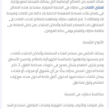
هناك العديد من النصائح الإضافية التي يمكنك تنفيذها لمنع وإدارة
تفشي الآفات
في منزلك في المدينة المنورة. ستساعد هذه النصائح
في ضمان بقاء مساحة المعيشة الخاصة بك خالية من الآفات ومريحة
لك ولعائلتك.1. قم بتنظيف منزلك وتنظيفه بانتظام: تنجذب الآفات إلى
المناطق ذات المصادر الغذائية وأماكن الاختباء. من خلال الحفاظ على
نظافة منزلك والقيام بهفي حالة الفوضى،
الأنواع الرئيسية
يمكنك التخلص من مصادر الغذاء المحتملة وأماكن الاختباء للآفات.
قم بمسحها وتنظيفها بالمكنسة الكهربائية بانتظام، وامسح الأسطح،
وقم بتخزين الطعام بشكل صحيح في حاويات محكمة الغلق. 2. ختم
نقاط الدخول: افحص منزلك بحثًا عن أي شقوق أو فجوات أو فتحات
يمكن للآفات استخدامها للدخول. أغلق نقاط الدخول هذه، مع إيلاء
اهتمام وثيق لمناطق
مكافحة حشرات فى المدينة
مثل النوافذ والأبواب وفتحات التهوية وفتحات المرافق. استخدم السد