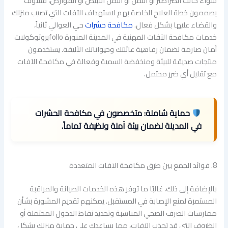
سواء كانت الصراصير أو النمل أو النمل الأبيض أو القوارض، فسوف
يصممون خطة العلاج الخاصة بهم لاستهداف الآفات التي تصيب منزلك
والقضاء عليها بشكل فعال.
مكافحة حشرات
حي العوالي ثانياً،
خدمات مكافحة الآفات المهنية في المدينة المنورة folloبروتوكولات
أمان صارمة لضمان رفاهية عائلتك وحيواناتك الأليفة. يستخدمون
منتجات صديقة للبيئة ومنخفضة السمية وفعالة في مكافحة الآفات
مع تقليل أي ضرر محتمل.
حماية شاملة:
متخصصون في مكافحة الحشرات
في المدينة لضمان بيئة آمنة ونظيفة تماماً.
8. فوائد الجمع بين طرق مكافحة الآفات المتعددة
بالإضافة إلى ذلك، غالبًا ما توفر هذه الخدمات الصيانة والمراقبة
المستمرة لمنع الإصابة في المستقبل. يمكنهم تقديم المشورة بشأن
ممارسات الصرف الصحي المناسبة وتحديد نقاط الدخول المحتملة أو
الظروف التي قد تجذب الآفات، مما يساعدك على حماية منزلك بشكل