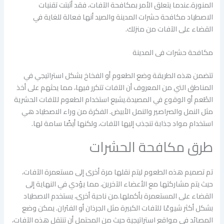
المنورة.عندما يتعلق الأمر بمكافحة الآفات، فقد أثبتت تقنيات
الاصطياد مكافحة حشرات المدينة والصيد أنها فعالة للغاية في
القضاء على الآفات من منزلك.
مكافحة حشرات فى المدينة
تتضمن هذه الطريقة وضع الطعوم أو الفخاخ بشكل استراتيجي في
المناطق التي من المعروف أن الآفات تتكرر فيها، مما يحثهم على أخذ
الطُعم أو الوقوع في المصيدة.يشيع استخدام الطعوم للآفات الحشرية
مثل النمل والصراصير والنمل الأبيض. الفكرة من وراء الاصطياد هي
استخدام مواد جذابة تنجذب إليها الآفات، ولكنها أيضًا سامة لها.
طرق مكافحة الحشرات
تم تصميم هذه الطعوم ليتم نقلها مرة أخرى إلى مستعمرة الآفات،
حيث يتم مشاركتها مع الأعضاء الآخرين، مما يؤدي في النهاية إلى
القضاء على المستعمرة بأكملها.من ناحية أخرى، يستخدم الاصطياد
بشكل أكثر شيوعًا للآفات الكبيرة مثل الجرذان أو الفئران. يمكن وضع
المصائد في مواقع استراتيجية حيث من المحتمل أن تنتقل هذه الآفات،