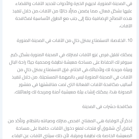
في المدينة المنورة. لديهم الخبرة والأدوات لتحديد الآفات والقضاء
عليها بشكل فعال، مما يضمن منزلًا خاليًا من الآفات.من خلال تنفيذ
هذه النصائح الإضافية جنبًا إلى جنب مع الطرق الأساسية لمكافحة
الآفات،
10. الخلاصة: الاستمتاع بمنزل خالٍ من الآفات في المدينة المنورة
يمكنك تقليل فرص غزو الآفات لمنزلك في المدينة المنورة بشكل كبير.
سيوفر لك الحفاظ على مساحة معيشة نظيفة ومحمية جيدًا راحة البال
وبيئة مريحة لك ولأحبائك.في الختام، فإن الاستمتاع بمنزل خالٍ من
الآفات في المدينة المنورة ليس بالمهمة المستحيلة. من خلال تنفيذ
أساليب مكافحة الآفات الفعالة التي تمت مناقشتها في منشور
المدونة هذا، يمكنك إنشاء بيئة معيشية آمنة ومريحة لك ولعائلتك.
مكافحة حشرات فى المدينة
تذكر أن الوقاية هي المفتاح. افحص منزلك وصيانته بانتظام، وتأكد من
إغلاق أي شقوق أو فتحات لمنع دخول الآفات. حافظ على مساحة
المعيشة الخاصة بك نظيفة ومرتبة، لأن ذلك سيثني الآفات عن البقاء