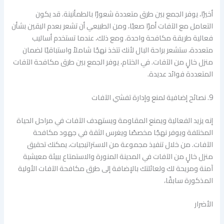
أخيرًا، يوفر الجمع بين طرق متعددة شعورًا بالطمأنينة. قد يكون
التعامل مع الآفات أمرًا صعبًا، ومن الطبيعي أن تشعر بعدم اليقين بشأن
فعالية طريقة مكافحة واحدة. ومع ذلك، عندما تستخدم أساليب
متعددة، ستشعر براحة البال لأنك تتخذ نهجًا شاملاً واستباقيًا لضمان
منزل خالٍ من الآفات. في الختام، يوفر الجمع بين طرق مكافحة الآفات
المتعددة فوائد عديدة.
9. نصائح إضافية لمنع وإدارة تفشي الآفات
إنه يزيد الفعالية ويمنع المقاومة ويستهدف الآفات في مراحل الحياة
المختلفة ويوفر نهجًا مخصصًا ويغرس الثقة في جهود مكافحة
الآفات. من خلال تنفيذ مجموعة من الاستراتيجيات، يمكنك تحقيق
منزل خالٍ من الآفات في المدينة المنورة والاستمتاع ببيئة معيشية
آمنة ومريحة لك ولعائلتك بالإضافة إلى طرق مكافحة الآفات الأولية
المذكورة سابقًا،
الأضرار