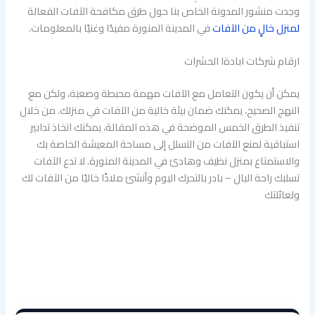
وجدت منشور المدونة الخاص بنا حول طرق مكافحة الآفات الفعالة
لمنزل خالٍ من الآفات
في المدينة المنورة مفيدًا وغنيًا بالمعلومات.
ارقام شركات ابادةا الحشرات
يمكن أن يكون التعامل مع الآفات مهمة محبطة وصعبة، ولكن مع
النهج الصحيح، يمكنك ضمان بيئة خالية من الآفات في منزلك. من خلال
تنفيذ الطرق الخمس الموضحة في هذه المقالة، يمكنك اتخاذ تدابير
استباقية لمنع الآفات من التسلل إلى مساحة المعيشة الخاصة بك
والاستمتاع بمنزل نظيف وهادئ في المدينة المنورة. لا تدع الآفات
تسلبك راحة البال – بادر بالتحرك اليوم وأنشئ ملاذًا خاليًا من الآفات لك
ولعائلتك