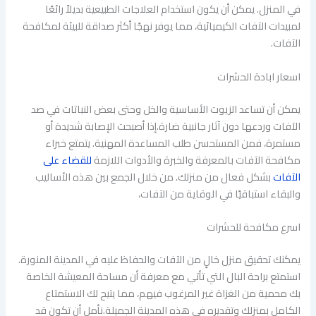
في المنزل. يمكن أن يكون استخدام العلاجات الطبيعية بديلاً رائعًا
لمبيدات الآفات الكيميائية، مما يوفر نهجًا أكثر صداقة للبيئة لمكافحة
الآفات.
اسعار ابادة الحشرات
يمكن أن تساعد الزيوت الأساسية والخل وحتى بعض النباتات في صد
الآفات وردعها دون آثار جانبية ضارة.إذا أصبحت الإصابة شديدة أو
مستمرة، فمن المستحسن طلب المساعدة المهنية. يتمتع خبراء
مكافحة الآفات بالمعرفة والخبرة والأدوات اللازمة
للقضاء على
الآفات
بشكل فعال من منزلك. من خلال الجمع بين هذه الأساليب
والبقاء استباقيًا في الوقاية من الآفات،
اسرع مكافحة للحشرات
يمكنك تحقيق منزل خالٍ من الآفات والحفاظ عليه في المدينة المنورة.
استمتع براحة البال التي تأتي مع معرفة أن مساحة المعيشة الخاصة
بك محمية من الغزاة غير المرغوب فيهم، مما يتيح لك الاستمتاع
الكامل بمنزلك وتقديره في هذه المدينة الجميلة.نأمل أن تكون قد