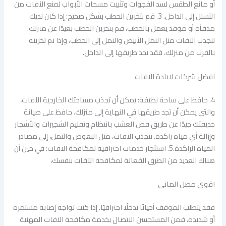
أو مانع الطقس لسد الفجوات وتثبيت مسحات الأبواب لمنع الآفات من
التسلل إلى الداخل. 3. قم بتخزين الحطب بشكل صحيح: إذا كان لديك
مدفأة أو موقد يعمل بالحطب، قم بتخزين الحطب بعيدًا عن منزلك.
تنجذب الآفات مثل النمل الأبيض والنمل إلى الحطب، وإذا تم تخزينه
بالقرب من منزلك، فقد تجد طريقها إلى الداخل.
افضل شركات لابادة الافات
4. حافظ على ساحة نظيفة: يمكن أن تجذب مساحتك الخارجية الآفات،
والتي يمكن أن تجد طريقها في النهاية إلى منزلك. حافظ على صيانة
حديقتك جيدًا عن طريق قص العشب بانتظام وتقليم الشجيرات والأشجار
وإزالة أي مياه راكدة. تنجذب الآفات، مثل البعوض والنمل، إلى مصادر
المياه الراكدة.5. استئجار خدمات احترافية لمكافحة الآفات: في حين أن
هناك العديد من الطرق الفعالة لمكافحة الآفات بنفسك،
اقوى مصل المانى
فقد يتطلب الموقف أحيانًا تدخلًا احترافيًا. إذا كنت تواجه إصابة مستمرة
أو شديدة، فمن المستحسن الاتصال بخدمة مكافحة الآفات المهنية